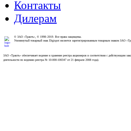
Контакты
Дилерам
© ЗАО «Трактъ», © 1998–2019. Все права защищены.
Упомянутый товарный знак Digispot является зарегистрированным товарным знаком ЗАО «Т
ЗАО «Трактъ» обеспечивает ведение и хранение реестра акционеров в соответствии с действующим з
деятельности по ведению реестра № 10-000-100347 от 21 февраля 2008 года).