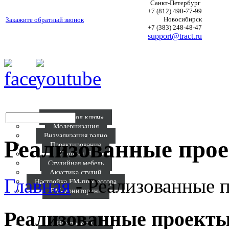
Санкт-Петербург
+7 (812) 490-77-99
Новосибирск
Закажите обратный звонок
+7 (383) 248-48-47
support@tract.ru
Р
Радио «под ключ»
Модернизация
Визуализация радио
Реализованные про
Проектирование
Digispot II
Студийная мебель
Акустика студий
Главная
-
Реализованные 
Настройка FM-процессора
FM-мониторинг
Кат
Реал
Реализованные проекты
Все проекты