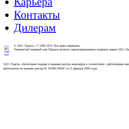
Карьера
Контакты
Дилерам
© ЗАО «Трактъ», © 1998–2019. Все права защищены.
Упомянутый товарный знак Digispot является зарегистрированным товарным знаком ЗАО «Т
ЗАО «Трактъ» обеспечивает ведение и хранение реестра акционеров в соответствии с действующим з
деятельности по ведению реестра № 10-000-100347 от 21 февраля 2008 года).