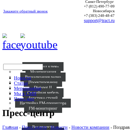
Санкт-Петербург
+7 (812) 490-77-99
Новосибирск
Закажите обратный звонок
+7 (383) 248-48-47
support@tract.ru
Р
Радио «под ключ»
Модернизация
Визуализация радио
Новости
Проектирование
Статьи
Digispot II
Мероприятия
Студийная мебель
Мы в СМИ
Акустика студий
Пресс-кит
Настройка FM-процессора
FM-мониторинг
Пресс-центр
Кат
Реал
Главная
-
Пресс-центр
-
Новости
-
Новости компании
-
Поздрав
Все проекты